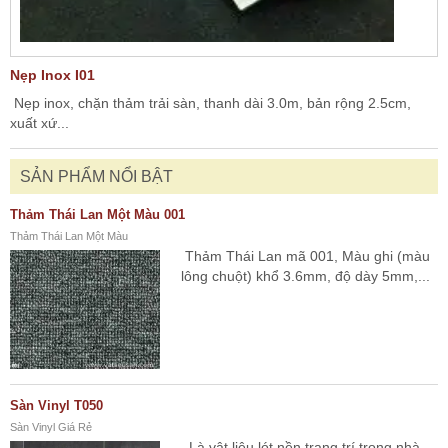
Nẹp Inox I01
Nẹp inox, chặn thảm trải sàn, thanh dài 3.0m, bản rộng 2.5cm,
xuất xứ...
SẢN PHẨM NỔI BẬT
Thảm Thái Lan Một Màu 001
Thảm Thái Lan Một Màu
Thảm Thái Lan mã 001, Màu ghi (màu
lông chuột) khổ 3.6mm, độ dày 5mm,...
Sàn Vinyl T050
Sàn Vinyl Giá Rẻ
Là vật liệu lót nền trang trí trong nhà,