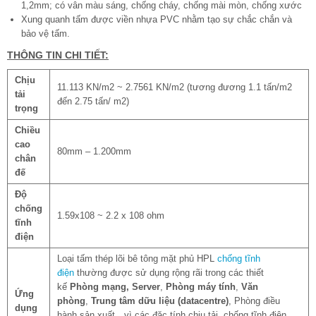
1,2mm; có vân màu sáng, chống cháy, chống mài mòn, chống xước
Xung quanh tấm được viền nhựa PVC nhằm tạo sự chắc chắn và
bảo vệ tấm.
THÔNG TIN CHI TIẾT:
Chịu
11.113 KN/m2 ~ 2.7561 KN/m2 (tương đương 1.1 tấn/m2
tải
đến 2.75 tấn/ m2)
trọng
Chiều
cao
80mm – 1.200mm
chân
đế
Độ
chống
1.59x108 ~ 2.2 x 108 ohm
tĩnh
điện
Loại tấm thép lõi bê tông mặt phủ HPL
chống tĩnh
điện
thường được sử dụng rộng rãi trong các thiết
kế
Phòng mạng, Server
,
Phòng máy tính
,
Văn
Ứng
phòng
,
Trung tâm dữu liệu (datacentre)
, Phòng điều
dụng
hành sản xuất…vì các đặc tính chịu tải, chống tĩnh điện,