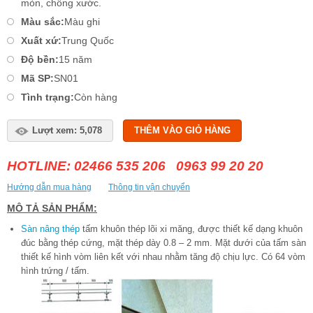
mòn, chống xước.
Màu sắc:
Màu ghi
Xuất xứ:
Trung Quốc
Độ bền:
15 năm
Mã SP:
SN01
Tình trạng:
Còn hàng
Lượt xem: 5,078
THÊM VÀO GIỎ HÀNG
HOTLINE: 02466 535 206 0963 99 20 20
Hướng dẫn mua hàng
Thông tin vận chuyển
MÔ TẢ SẢN PHẨM:
Sàn nâng thép
tấm khuôn thép lõi xi măng, được thiết kế dạng khuôn
đúc bằng thép cứng, mặt thép dày 0.8 – 2 mm. Mặt dưới của tấm sàn
thiết kế hình vòm liên kết với nhau nhằm tăng độ chịu lực. Có 64 vòm
hình trứng / tấm.