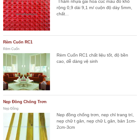
Thảm nhựa gai hoa cúc màu đỏ khổ
rộng 0,9 dài 9,1 m/ cuộn độ dày 5mm,
chất...
Rèm Cuốn RC1
Rèm Cuốn
Rèm Cuốn RC1 chất liệu tốt, độ bền
cao, dễ dàng vệ sinh
Nẹp Đồng Chống Trơn
Nẹp Đồng
Nẹp đồng chống trơn, nẹp chỉ trang trí,
nẹp chữ t gân, nẹp chữ L gân, bản 1cm-
2cm-3cm