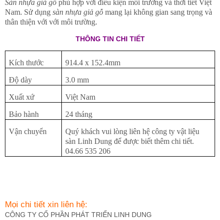
Sàn nhựa giả gỗ
phù hợp với điều kiện môi trường và thời tiết Việt
Nam. Sử dụng
sàn nhựa giả gỗ
mang lại không gian sang trọng và
thân thiện với với môi trường.
THÔNG TIN CHI TIẾT
Kích thước
914.4 x 152.4mm
Độ dày
3.0 mm
Xuất xứ
Việt Nam
Bảo hành
24 tháng
Vận chuyển
Quý khách vui lòng liên hệ công ty vật liệu
sàn Linh Dung để được biết thêm chi tiết.
04.66 535 206
Mọi chi tiết xin liên hệ:
CÔNG TY CỔ PHẦN PHÁT TRIỂN LINH DUNG